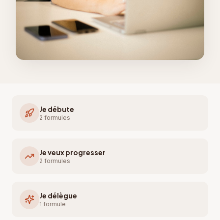
Je débute
2
formule
s
Je veux progresser
2
formule
s
Je délègue
1
formule